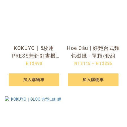
KOKUYO｜5枚用
Hoe Cáu | 好麭台式麵
PRESS無針釘書機
包磁鐵 - 單顆/套組
（白色）
NT$490
NT$115 ~ NT$385
加入購物車
加入購物車