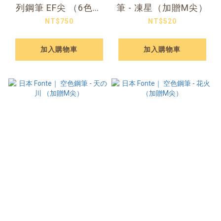
列鋼筆 EF尖 （6色可
筆 - 凍星（加贈M尖）
選）
NT$750
NT$520
加入購物車
加入購物車