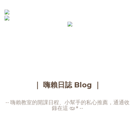
｜ 嗨賴日誌 Blog ｜
-- 嗨賴教室的開課日程、小幫手的私心推薦，通通收
錄在這 ‎യ * --