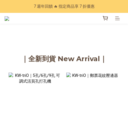
Have a nice trip 🧳 2027手帳季 準備登場
7 週年回饋 🔥 指定商品享 7 折優惠
加入會員下單現領20元折扣，年累計消費滿3600再享97折💰
Have a nice trip 🧳 2027手帳季 準備登場
｜全新到貨 New Arrival｜