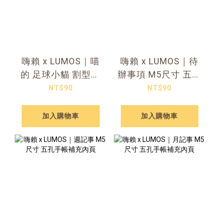
嗨賴 x LUMOS｜喵
嗨賴 x LUMOS｜待
的 足球小貓 割型防
辦事項 M5尺寸 五孔
水貼紙
手帳補充內頁
NT$90
NT$90
加入購物車
加入購物車