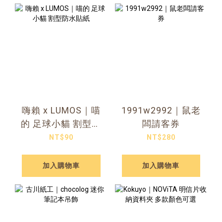
嗨賴 x LUMOS｜喵
1991w2992｜鼠老
的 足球小貓 割型防
闆請客券
水貼紙
NT$90
NT$280
加入購物車
加入購物車