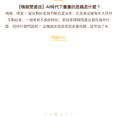
【嗨賴雙週信】AI時代下畫畫的意義是什麼？
嗨嗨，哩賀！ 最近剛好是個手帳也還沒來、文具展這種每年大拜拜
又剛結束，一個青黃不接的時刻。那就來聊聊我最近都在做些什
麼、想些什麼問題吧！ 這幾個休假原本想多畫些圖，提早為了年末
的台中文具展做些準備。但或許是七月初的五天擺攤硬仗剛結束，
閱讀內文
身體還在復原階段中，也或許就是有些叛逆，不想那麼早開始恢復
工作期。因此心中雖然總想著要提筆，無奈手卻誠實地打開了
Youtube。也好，那就利用休假時間看些解析畫作、介紹藝術家生
平、博物館攻略的youtube影片吧。只是就這樣看著看著，居然也糊
裡糊塗的度過了好幾個下午；回過頭，有時都不知道自己到底做了
些什麼了。（短影片真的會讓人變笨） 至於為什麼突然開始對那些
放在博物館裡的古典高大上藝術開始產生興趣了呢？起因是腦袋裡
忽然想到了一個問題： 「現在處在一個使用一兩句精準的指令就可
以在幾秒內生成一張插圖的世代裡，那在這個AI浪潮中，持續提筆
創作的意義是什麼呢？文藝復興三傑在這種浪潮下，還會想要畫畫
嗎？還會畫出些什麼東西呢？」 但這問題其實有點像大哉問的哲學
問題，就像你隨機拉了個路人問題「人生的意義是什麼？」一樣，