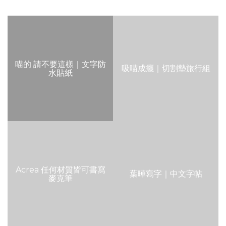
喵的 請不要這樣｜文字防
吸喵成癮｜切割墊旅行組
水貼紙
Acrea 任何材質皆可書寫
葉曄寫字｜中文字帖
麥克筆