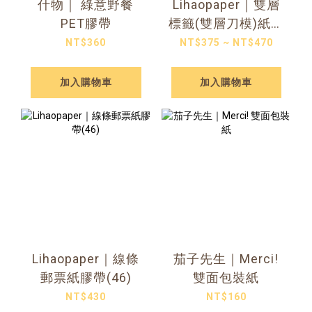
什物｜ 綠意野餐
Lihaopaper｜雙層
PET膠帶
標籤(雙層刀模)紙膠
帶 (51、52、53、
NT$360
NT$375 ~ NT$470
54)
加入購物車
加入購物車
Lihaopaper｜線條
茄子先生｜Merci!
郵票紙膠帶(46)
雙面包裝紙
NT$430
NT$160