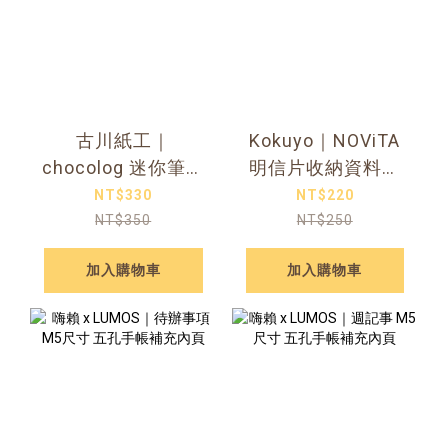
古川紙工｜
Kokuyo｜NOViTA
chocolog 迷你筆記
明信片收納資料夾
本吊飾
多款顏色可選
NT$330
NT$220
NT$350
NT$250
加入購物車
加入購物車