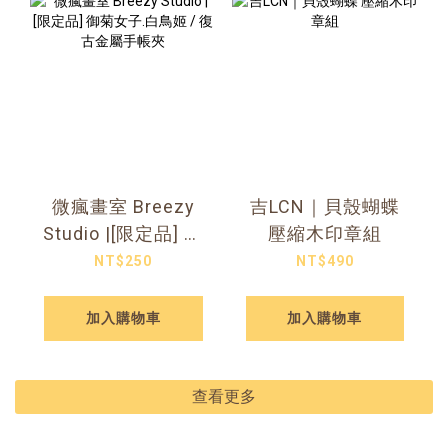
微瘋畫室 Breezy
吉LCN｜貝殼蝴蝶
Studio |[限定品] 御
壓縮木印章組
菊女子.白鳥姬 / 復
NT$250
NT$490
古金屬手帳夾
加入購物車
加入購物車
查看更多