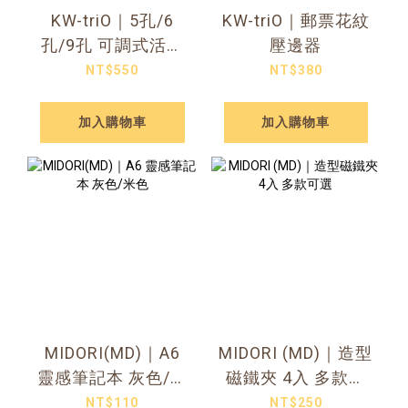
KW-triO｜5孔/6
KW-triO｜郵票花紋
孔/9孔 可調式活頁
壓邊器
孔打孔機
NT$550
NT$380
加入購物車
加入購物車
MIDORI(MD)｜A6
MIDORI (MD)｜造型
靈感筆記本 灰色/米
磁鐵夾 4入 多款可
色
選
NT$110
NT$250