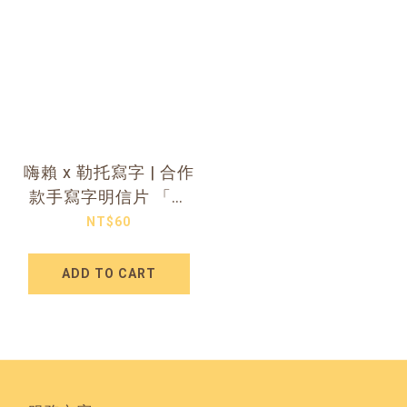
嗨賴 x 勒托寫字 | 合作
款手寫字明信片 「用
文具點亮你的小宇
NT$60
宙！」
ADD TO CART