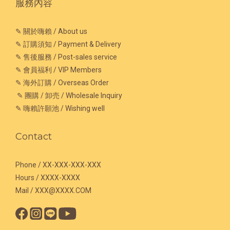
服務內容
✎ 關於嗨賴 / About us
✎ 訂購須知 / Payment & Delivery
✎ 售後服務 / Post-sales service
✎ 會員福利 / VIP Members
✎ 海外訂購 / Overseas Order
✎ 團購 / 卸売 / Wholesale Inquiry
✎ 嗨賴許願池 / Wishing well
Contact
Phone / XX-XXX-XXX-XXX
Hours / XXXX-XXXX
Mail / XXX@XXXX.COM