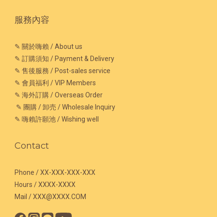
服務內容
✎ 關於嗨賴 / About us
✎ 訂購須知 / Payment & Delivery
✎ 售後服務 / Post-sales service
✎ 會員福利 / VIP Members
✎ 海外訂購 / Overseas Order
✎ 團購 / 卸売 / Wholesale Inquiry
✎ 嗨賴許願池 / Wishing well
Contact
Phone / XX-XXX-XXX-XXX
Hours / XXXX-XXXX
Mail / XXX@XXXX.COM