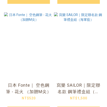
日本 Fonte｜ 空色鋼
寫樂 SAILOR｜限定聯
筆 - 花火 （加贈M尖）
名款 鋼筆禮盒組（海
軍藍）
NT$520
NT$1,500