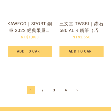
KAWECO｜SPORT 鋼
三文堂 TWSBI｜鑽石
筆 2022 經典限量（
580 AL R 鋼筆（巧克
MELLOW BLUE 雲朵藍
力咖啡）
NT$1,080
NT$2,550
）
ADD TO CART
ADD TO CART
1
2
3
4