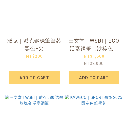
派克｜派克鋼珠筆筆芯
三文堂 TWSBI｜ECO
黑色F尖
活塞鋼筆（沙棕色 &
古銅）
NT$200
NT$1,500
NT$2,000
ADD TO CART
ADD TO CART