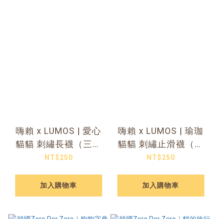
嗨賴 x LUMOS | 愛心
嗨賴 x LUMOS | 瑜珈
貓貓 刺繡長襪（三色
貓貓 刺繡止滑襪（兩
可選）
色可選）
NT$250
NT$250
加入購物車
加入購物車