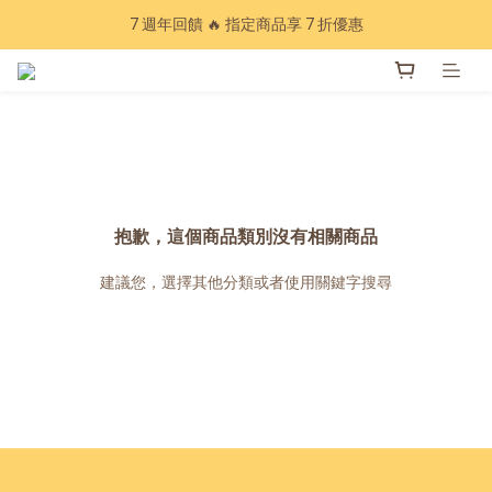
Have a nice trip 🧳 2027手帳季 準備登場
7 週年回饋 🔥 指定商品享 7 折優惠
加入會員下單現領20元折扣，年累計消費滿3600再享97折💰
Have a nice trip 🧳 2027手帳季 準備登場
抱歉，這個商品類別沒有相關商品
建議您，選擇其他分類或者使用關鍵字搜尋