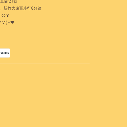
江山街21號
新竹大遠百步行8分鐘
l.com
*´∀`)~♥