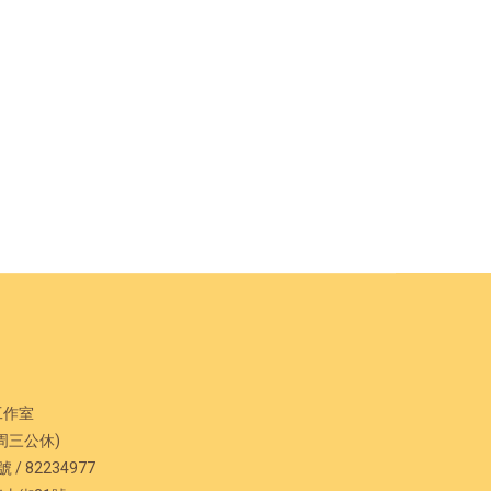
工作室
二/周三公休)
/ 82234977