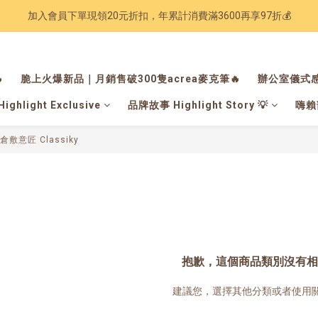
加入會員下單現領20元折扣，年累計消費滿3600再享97折💰
Have a nice trip 🧳 2027手帳季 準備登場
Have a nice trip 🧳 2027手帳季 準備登場

脆上火爆新品｜月銷售破300隻acrea麥克筆🔥
辦公室儀式感
hlight Exclusive
品牌故事 Highlight Story 💡
嗨賴部
敷意匠 Classiky
抱歉，這個商品類別沒有相
建議您，選擇其他分類或者使用