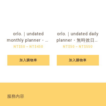
orlo.｜undated
orlo.｜undated daily
monthly planner・無
planner・無時效日計
時效月計劃本 (包含書
劃本（含書套）
NT$50 ~ NT$450
NT$50 ~ NT$550
套）
加入購物車
加入購物車
服務內容