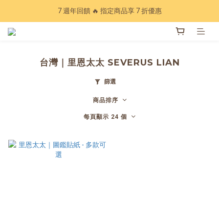
Have a nice trip 🧳 2027手帳季 準備登場
7 週年回饋 🔥 指定商品享 7 折優惠
加入會員下單現領20元折扣，年累計消費滿3600再享97折💰
Have a nice trip 🧳 2027手帳季 準備登場
台灣｜里恩太太 SEVERUS LIAN
篩選
商品排序
每頁顯示 24 個