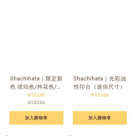
Shachihata｜限定新
Shachihata｜光彩油
色 琥珀色/舛花色/鬱
性印台（迷你尺寸）
金色/麴塵色/亞麻色
NT$245
NT$200
NT$290
加入購物車
加入購物車