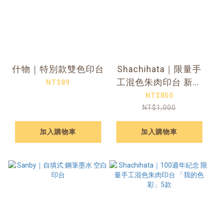
什物｜特別款雙色印台
Shachihata｜限量手
工混色朱肉印台 新色
NT$89
（五款）
NT$850
NT$1,000
加入購物車
加入購物車