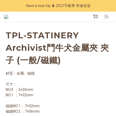
Have a nice trip 🧳 2027手帳季 準備登場
Have a nice trip 🧳 2027手帳季 準備登場
7 週年回饋 🔥 指定商品享 7 折優惠
加入會員下單現領20元折扣，年累計消費滿3600再享97折💰
TPL-STATINERY
Have a nice trip 🧳 2027手帳季 準備登場
Archivist鬥牛犬金屬夾 夾
子 (一般/磁鐵)
材質：金屬、磁鐵
尺寸：
NO.0  ：5×25mm
NO.1  ：7×32mm
磁鐵NO.1： 7×32mm
磁鐵NO.2 ：7×56mm