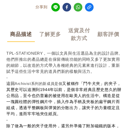
分享到
送貨及付
商品描述
了解更多
顧客評價
款方式
TPL-STATIONERY
，一個以文具與生活選品為主的設計品牌。
他們所推出的產品總是在保留傳統功能的同時又多了更加實用
的細節，以改造的方式帶入各種經典的元素來進行設計，重新
賦予這些生活中常見的道具們新的樣貌與活力。
-
這回
又被稱作「鬥牛犬夾」的夾子，
Archivist
系列的新成員是個
其歷史可以追溯到1944年以前，是個非常經典且歷史悠久的辦
公用品，至今也仍普遍的被使用在歐美人的生活中。構造是從
一塊圓柱體的彈性鋼片中，插入作為手柄及夾板的扁平鋼片而
組成，透過平整鋼板與彈簧的分散出力，讓夾子的力量穩定且
平均，進而牢牢地夾住紙頁。
-
除了做為一般的夾子使用外，還另外準備了附加磁鐵的版本，