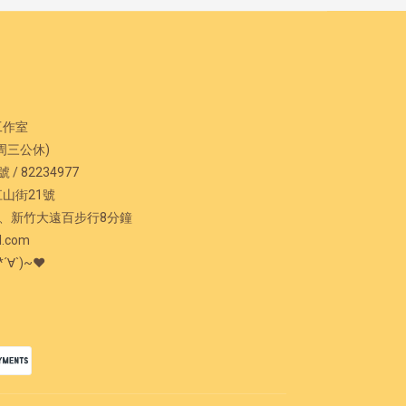
工作室
二/周三公休)
/ 82234977
江山街21號
新竹大遠百步行8分鐘
l.com
*´∀`)~♥