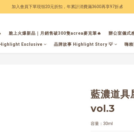
加入會員下單現領20元折扣，年累計消費滿3600再享97折💰
Have a nice trip 🧳 2027手帳季 準備登場
Have a nice trip 🧳 2027手帳季 準備登場

脆上火爆新品｜月銷售破300隻acrea麥克筆🔥
辦公室儀式感
hlight Exclusive
品牌故事 Highlight Story 💡
嗨賴部
藍濃道具
vol.3
容量：30ml