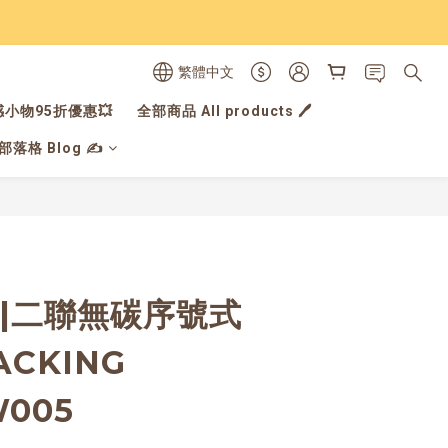
繁體中文
小物95折優惠💥
全部商品 All products 🖊️
落格 Blog ✍️
立即購買
L|二聯無碳序號式
ACKING
W005