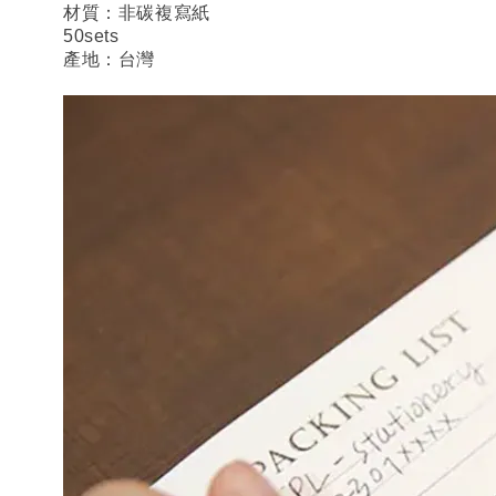
材質：非碳複寫紙
50sets
產地：台灣