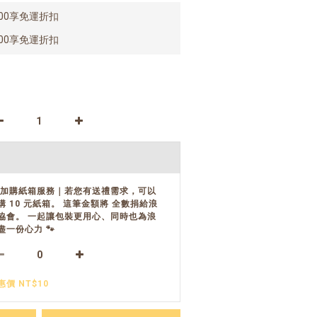
00享免運折扣
00享免運折扣
 加購紙箱服務｜若您有送禮需求，可以
購 10 元紙箱。 這筆金額將 全數捐給浪
協會。 一起讓包裝更用心、同時也為浪
盡一份心力 🐾
惠價 NT$10