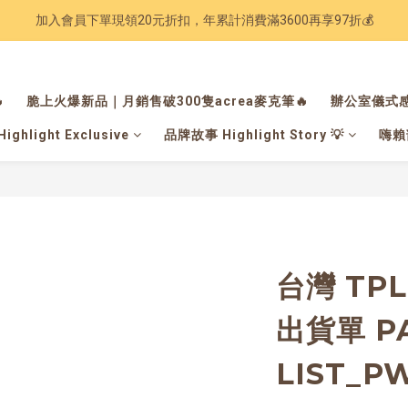
加入會員下單現領20元折扣，年累計消費滿3600再享97折💰
Have a nice trip 🧳 2027手帳季 準備登場
Have a nice trip 🧳 2027手帳季 準備登場

脆上火爆新品｜月銷售破300隻acrea麥克筆🔥
辦公室儀式感
hlight Exclusive
品牌故事 Highlight Story 💡
嗨賴部
台灣 TP
出貨單 P
LIST_P