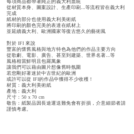
每項商品都帶著純正的義大利血統
從材質本身、圖案設計、生產印刷...等流程皆在義大利
完成
紙材的部分也使用義大利美術紙
將印刷的顏色完美的表達在紙材上
並延續義大利、歐洲國家等復古悠久的藝術風
對於 IFI 來說
豐富的懷舊風格與地方特色為他們的作品主要方向
從歌劇、電影、廣告、甚至到建築、世界名著...等
風格相當鮮明且包羅萬象
讓我們可以藉由圖片想像舊時氛圍
若您剛好著迷於中古世紀的歐洲
或許可以從 IFI的作品中獲得不少收穫！
材質：義大利美術紙
產地：義大利
尺寸：50 x 70 cm
敬告：紙製品因長途運送難免會有折損，介意細節者請
謹慎考慮。