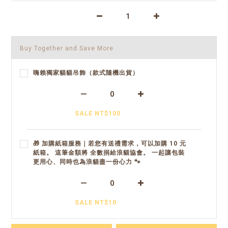
Buy Together and Save More
嗨賴獨家貓貓吊飾（款式隨機出貨）
SALE NT$100
🎁 加購紙箱服務｜若您有送禮需求，可以加購 10 元
紙箱。 這筆金額將 全數捐給浪貓協會。 一起讓包裝
更用心、同時也為浪貓盡一份心力 🐾
SALE NT$10