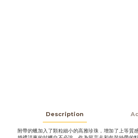
Description
Ad
附帶的蠟加入了顆粒細小的高雅珍珠，增加了上等質
婚禮請柬的封蠟自不必說，作為留言卡和包裝絲帶的