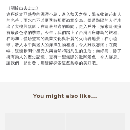
《關於出去走走》
這座落於亞熱帶的濕溽小島，進入秋天之後，陽光收斂起刺人
的光芒，雨水也不若夏季時那麼恣意妄為。躲避豔陽的人們步
出了大樓與陰影，在這最舒適的時間，走入戶外，探索這個擁
有最多色彩的季節。今年，我們踏上了台灣四座離島的旅程。
在澎湖，體驗豐富的漁業文化與壯麗的火山岩地景；在小琉
球，潛入水中與迷人的海洋生物相遇，令人難以忘懷；在蘭
嶼，緩慢步調中感受人與自然和諧共生的生活；而綠島，除了
擁有動人的歷史記憶，更有一望無際的壯闊景色，令人屏息。
讓我們一起出發，用雙腳探索這些島嶼的美好吧。
You might also like...