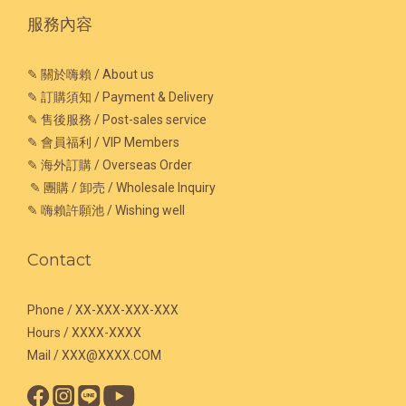
服務內容
✎ 關於嗨賴 / About us
✎ 訂購須知 / Payment & Delivery
✎ 售後服務 / Post-sales service
✎ 會員福利 / VIP Members
✎ 海外訂購 / Overseas Order
✎ 團購 / 卸売 / Wholesale Inquiry
✎ 嗨賴許願池 / Wishing well
Contact
Phone / XX-XXX-XXX-XXX
Hours / XXXX-XXXX
Mail / XXX@XXXX.COM