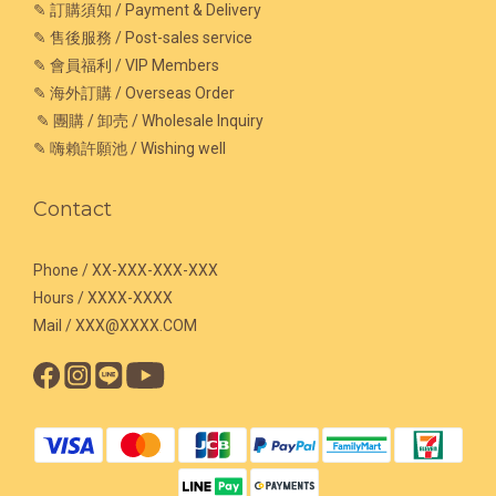
✎ 訂購須知 / Payment & Delivery
✎ 售後服務 / Post-sales service
✎ 會員福利 / VIP Members
✎ 海外訂購 / Overseas Order
✎ 團購 / 卸売 / Wholesale Inquiry
✎ 嗨賴許願池 / Wishing well
Contact
Phone / XX-XXX-XXX-XXX
Hours / XXXX-XXXX
Mail / XXX@XXXX.COM