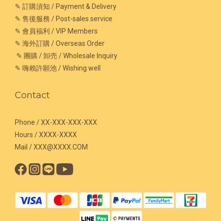
✎ 訂購須知 / Payment & Delivery
✎ 售後服務 / Post-sales service
✎ 會員福利 / VIP Members
✎ 海外訂購 / Overseas Order
✎ 團購 / 卸売 / Wholesale Inquiry
✎ 嗨賴許願池 / Wishing well
Contact
Phone / XX-XXX-XXX-XXX
Hours / XXXX-XXXX
Mail / XXX@XXXX.COM