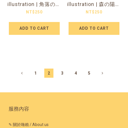
illustration | 角落の小
illustration | 森の陽光
小花 日本和紙割型膠
角落 日本和紙割型膠
NT$250
NT$250
帶 (特油含離型紙)
帶 (特油含離型紙)
ADD TO CART
ADD TO CART
1
2
3
4
5
服務內容
✎ 關於嗨賴 / About us