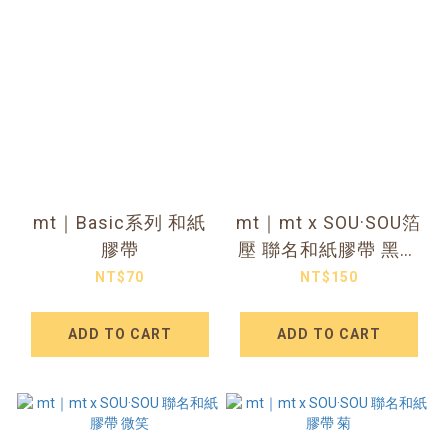
mt｜Basic系列 和紙
mt｜mt x SOU·SOU箔
膠帶
壓 聯名和紙膠帶 黑底
金色數字
NT$70
NT$150
ADD TO CART
ADD TO CART