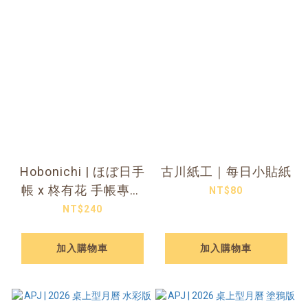
Hobonichi | ほぼ日手
古川紙工｜每日小貼紙
帳 x 柊有花 手帳專用
NT$80
PVC透明書套 A5
NT$240
加入購物車
加入購物車