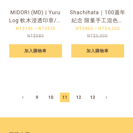
MIDORI (MD) | Yuru
Shachihata｜100週年
Log 軟木浸透印章/補
紀念 限量手工混色朱
充墨 (8款可選)
肉印台 「我的色彩」5
NT$145 ~ NT$525
NT$850 ~ NT$4,250
款
NT$580
NT$5,000
加入購物車
加入購物車
9
10
11
12
13