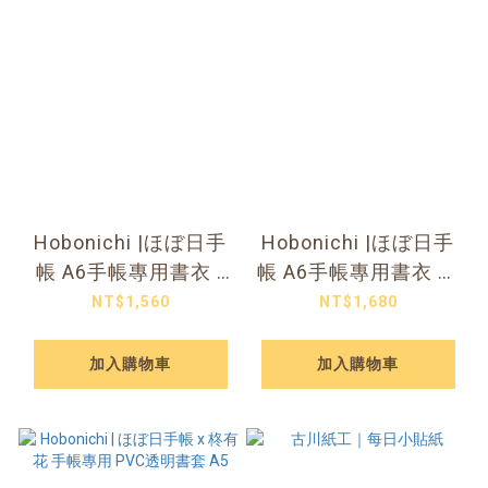
Hobonichi |ほぼ日手
Hobonichi |ほぼ日手
帳 A6手帳專用書衣 -
帳 A6手帳專用書衣 東
Candy Stripper_粉色
京國立博物館 長谷川
NT$1,560
NT$1,680
汪喵
等伯 - 松林
加入購物車
加入購物車